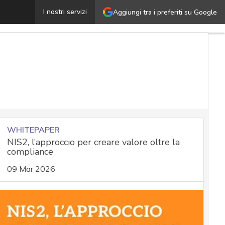
’impatto di Log4j: i meccanismi dell’attacco e la threat 
I nostri servizi
Aggiungi tra i preferiti su Google
WHITEPAPER
NIS2, l’approccio per creare valore oltre la
compliance
09 Mar 2026