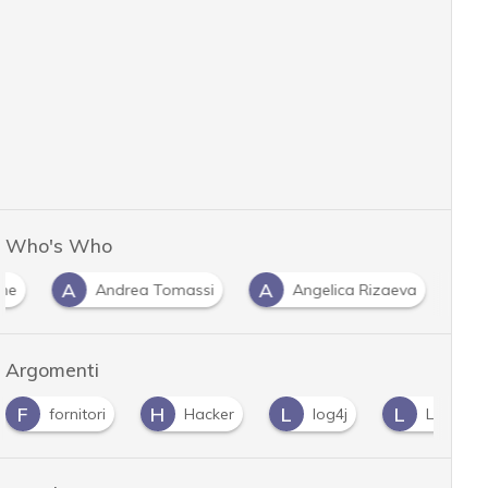
Who's Who
A
A
ne
Andrea Tomassi
Angelica Rizaeva
…
Argomenti
F
H
L
L
fornitori
Hacker
log4j
Log4Shell