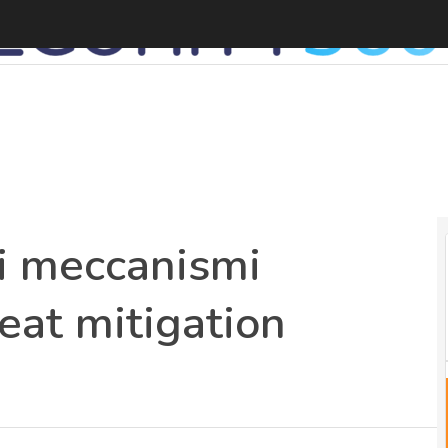
L
 i meccanismi
reat mitigation