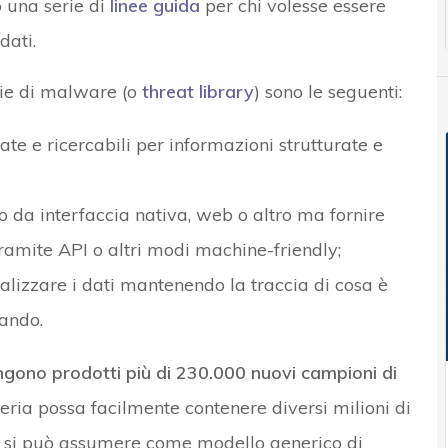
 una serie di
linee guida
per chi volesse essere
dati.
erie di malware (o
threat library
) sono le seguenti:
zate e ricercabili per informazioni strutturate e
o da interfaccia nativa, web o altro ma fornire
ramite API o altri modi machine-friendly;
zzare i dati mantenendo la traccia di cosa è
uando.
ngono prodotti più di 230.000 nuovi campioni di
reria possa facilmente contenere diversi milioni di
io, si può assumere come modello generico di