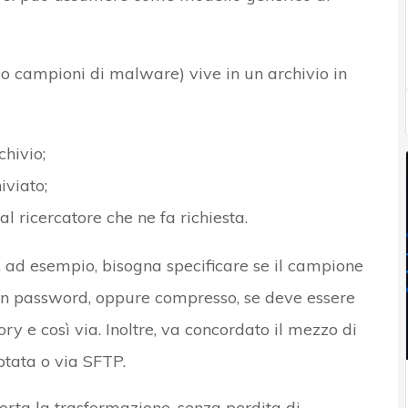
so campioni di malware) vive in un archivio in
chivio;
iviato;
al ricercatore che ne fa richiesta.
, ad esempio, bisogna specificare se il campione
on password, oppure compresso, se deve essere
ory e così via. Inoltre, va concordato il mezzo di
ptata o via SFTP.
rta la trasformazione, senza perdita di