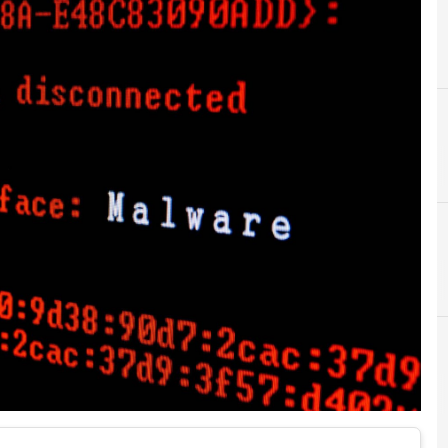
B
D
Best Practice