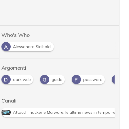
Who's Who
A
Alessandro Sinibaldi
Argomenti
G
P
S
dark web
guida
password
sviluppo
Canali
Attacchi hacker e Malware: le ultime news in tempo reale e g