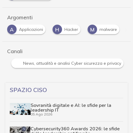
Argomenti
H
M
P
T
Hacker
malware
phishing
t
…
Canali
Attacchi hacker e Malware: le ultime news in tempo reale 
…
SPAZIO CISO
Sovranità digitale e AI: le sfide per la
leadership IT
05 Ago 2026
Cybersecurity360 Awards 2026: le sfide