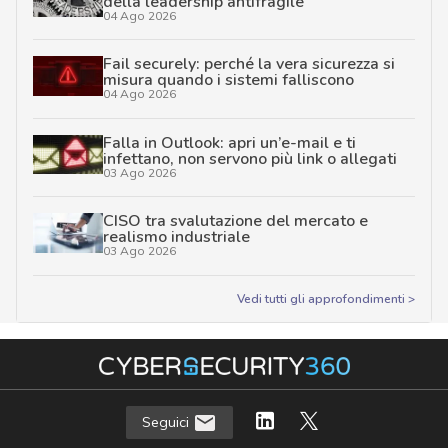
della leadership antifragile
04 Ago 2026
Fail securely: perché la vera sicurezza si
misura quando i sistemi falliscono
04 Ago 2026
Falla in Outlook: apri un’e-mail e ti
infettano, non servono più link o allegati
03 Ago 2026
CISO tra svalutazione del mercato e
realismo industriale
03 Ago 2026
Vedi tutti gli approfondimenti >
Seguici