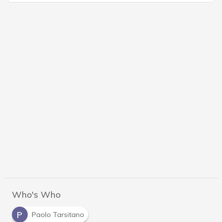
Who's Who
P
Paolo Tarsitano