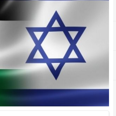
H
Hacker
r e Malware: le ultime news in tempo reale e gli approfondimenti