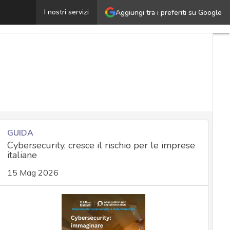
uerra in Israele sfruttata per nuove truffe online: come
I nostri servizi
Aggiungi tra i preferiti su Google
GUIDA
Cybersecurity, cresce il rischio per le imprese
italiane
15 Mag 2026