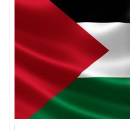
acy
Attacchi hacke