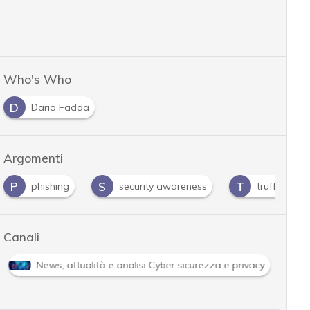
Who's Who
D
Dario Fadda
Argomenti
P
S
T
phishing
security awareness
truffe onlin
Canali
News, attualità e analisi Cyber sicurezza e privacy