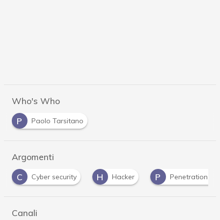
Who's Who
P
Paolo Tarsitano
Argomenti
C
H
P
Cyber security
Hacker
Penetration test
Canali