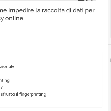
zionale
nting
o?
sfrutta il fingerprinting