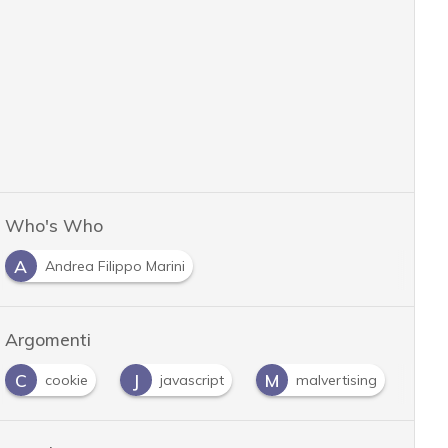
Who's Who
A
Andrea Filippo Marini
Argomenti
C
J
M
P
cookie
javascript
malvertising