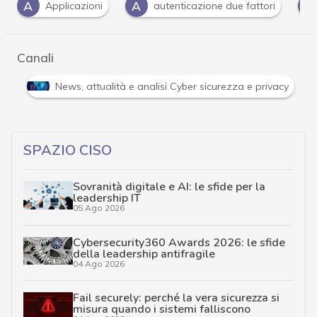
A
B
Applicazioni
autenticazione due fattori
banche
Canali
 in tempo reale e gli approfondimenti
News, attualità e an
SPAZIO CISO
Sovranità digitale e AI: le sfide per la
leadership IT
05 Ago 2026
Cybersecurity360 Awards 2026: le sfide
della leadership antifragile
04 Ago 2026
Fail securely: perché la vera sicurezza si
misura quando i sistemi falliscono