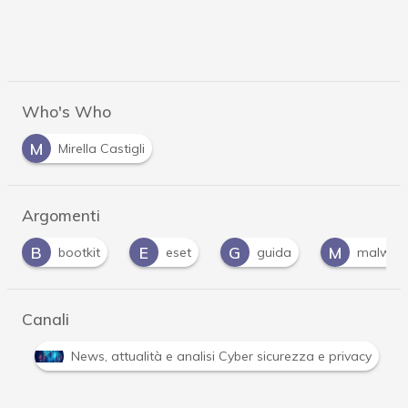
Who's Who
M
Mirella Castigli
Argomenti
E
G
M
T
eset
guida
malware
TPM
Canali
Attacchi hacker e Malware: le ultime news in tempo reale 