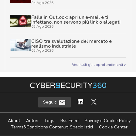
04 Ago 2026
Falla in Outlook: apri un’e-mail e ti
infettano, non servono più link o allegati
03 Ago 2026
CISO tra svalutazione del mercato e
realismo industriale
03 Ago 2026
Vedi tutti gli approfondimenti >
Seguici
About
Autori
Tags
Rss Feed
Privacy e Cookie Policy
Terms&Conditions Contenuti Specialistici
Cookie Center