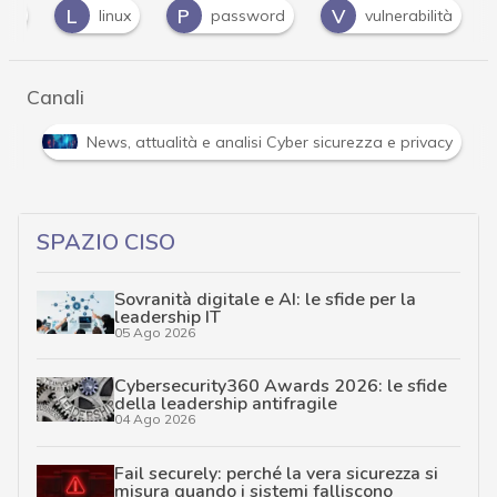
L
P
V
oid
linux
password
vulnerabilità
Canali
Attacchi hacker e Malware: le ultime news in tempo reale 
SPAZIO CISO
Sovranità digitale e AI: le sfide per la
leadership IT
05 Ago 2026
Cybersecurity360 Awards 2026: le sfide
della leadership antifragile
04 Ago 2026
Fail securely: perché la vera sicurezza si
misura quando i sistemi falliscono