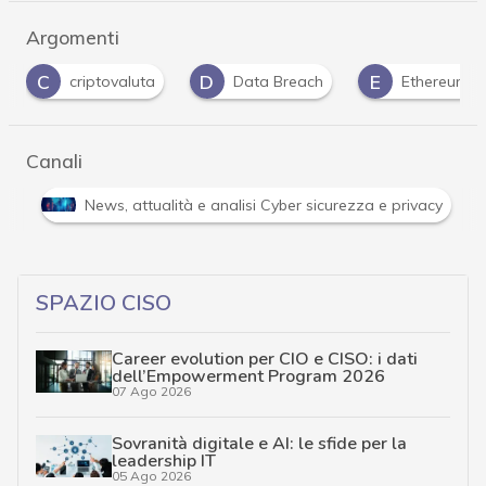
Argomenti
D
E
G
N
Data Breach
Ethereum
guida
Canali
Attacchi hacker e Malware: le ultime news in tempo reale 
SPAZIO CISO
Career evolution per CIO e CISO: i dati
dell’Empowerment Program 2026
07 Ago 2026
Sovranità digitale e AI: le sfide per la
leadership IT
05 Ago 2026