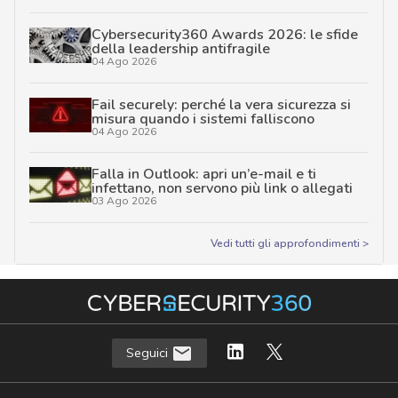
Cybersecurity360 Awards 2026: le sfide
della leadership antifragile
04 Ago 2026
Fail securely: perché la vera sicurezza si
misura quando i sistemi falliscono
04 Ago 2026
Falla in Outlook: apri un’e-mail e ti
infettano, non servono più link o allegati
03 Ago 2026
Vedi tutti gli approfondimenti >
Seguici