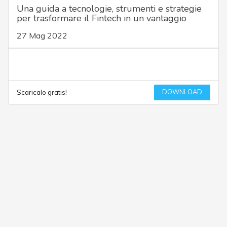
Una guida a tecnologie, strumenti e strategie
per trasformare il Fintech in un vantaggio
27 Mag 2022
DOWNLOAD
Scaricalo gratis!