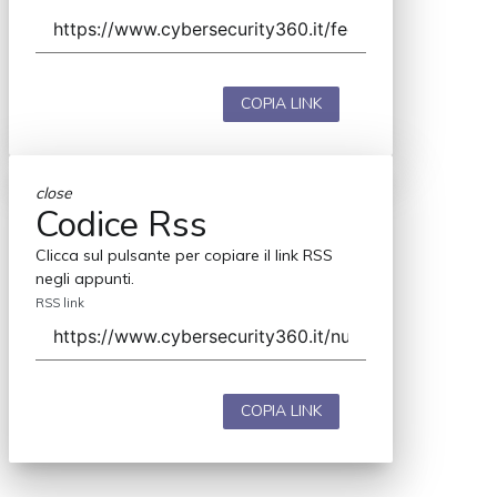
COPIA LINK
close
Codice Rss
Clicca sul pulsante per copiare il link RSS
negli appunti.
RSS link
COPIA LINK