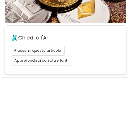
Chiedi all'AI
Riassumi questo articolo
Approfondisci con altre fonti