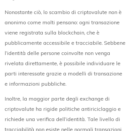
Nonostante ciò, lo scambio di criptovalute non è
anonimo come molti pensano: ogni transazione
viene registrata sulla blockchain, che è
pubblicamente accessibile e tracciabile. Sebbene
l’identità delle persone coinvolte non venga
rivelata direttamente, è possibile individuare le
parti interessate grazie a modelli di transazione
e informazioni pubbliche.
Inoltre, la maggior parte degli exchange di
criptovalute ha rigide politiche antiriciclaggio e
richiede una verifica dell’identità. Tale livello di
tracciabilità non esiste nelle normali transazioni