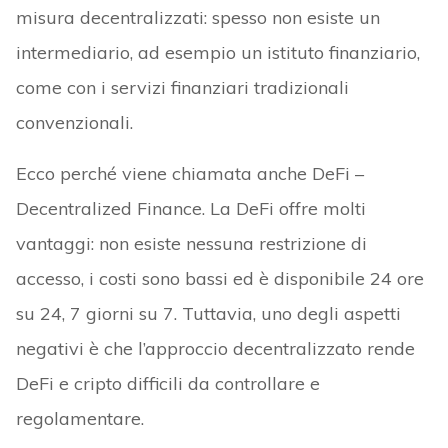
misura decentralizzati: spesso non esiste un
intermediario, ad esempio un istituto finanziario,
come con i servizi finanziari tradizionali
convenzionali.
Ecco perché viene chiamata anche DeFi –
Decentralized Finance. La DeFi offre molti
vantaggi: non esiste nessuna restrizione di
accesso, i costi sono bassi ed è disponibile 24 ore
su 24, 7 giorni su 7. Tuttavia, uno degli aspetti
negativi è che l’approccio decentralizzato rende
DeFi e cripto difficili da controllare e
regolamentare.