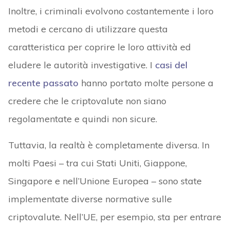
Inoltre, i criminali evolvono costantemente i loro
metodi e cercano di utilizzare questa
caratteristica per coprire le loro attività ed
eludere le autorità investigative. I
casi del
recente passato
hanno portato molte persone a
credere che le criptovalute non siano
regolamentate e quindi non sicure.
Tuttavia, la realtà è completamente diversa. In
molti Paesi – tra cui Stati Uniti, Giappone,
Singapore e nell’Unione Europea – sono state
implementate diverse normative sulle
criptovalute. Nell’UE, per esempio, sta per entrare