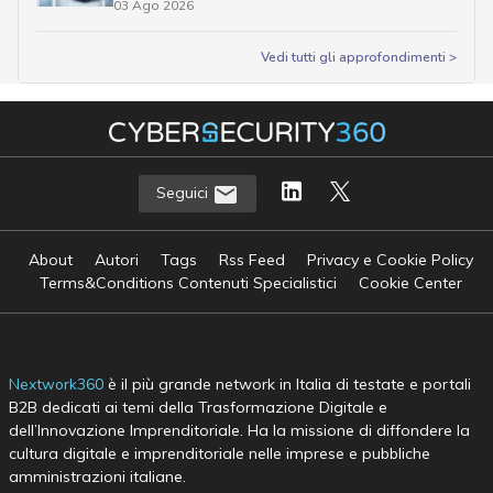
03 Ago 2026
Vedi tutti gli approfondimenti >
Seguici
About
Autori
Tags
Rss Feed
Privacy e Cookie Policy
Terms&Conditions Contenuti Specialistici
Cookie Center
Nextwork360
è il più grande network in Italia di testate e portali
B2B dedicati ai temi della Trasformazione Digitale e
dell’Innovazione Imprenditoriale. Ha la missione di diffondere la
cultura digitale e imprenditoriale nelle imprese e pubbliche
amministrazioni italiane.