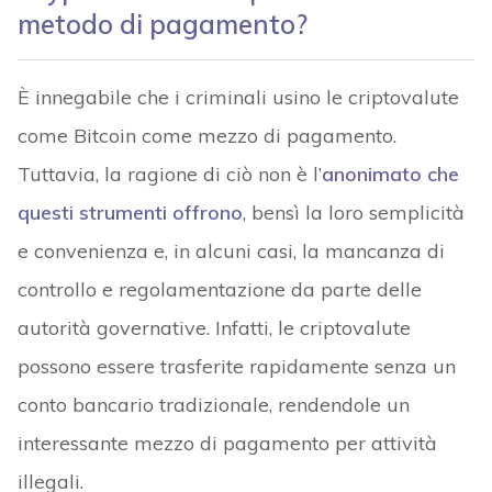
metodo di pagamento?
È innegabile che i criminali usino le criptovalute
come Bitcoin come mezzo di pagamento.
Tuttavia, la ragione di ciò non è l’
anonimato che
questi strumenti offrono
, bensì la loro semplicità
e convenienza e, in alcuni casi, la mancanza di
controllo e regolamentazione da parte delle
autorità governative. Infatti, le criptovalute
possono essere trasferite rapidamente senza un
conto bancario tradizionale, rendendole un
interessante mezzo di pagamento per attività
illegali.