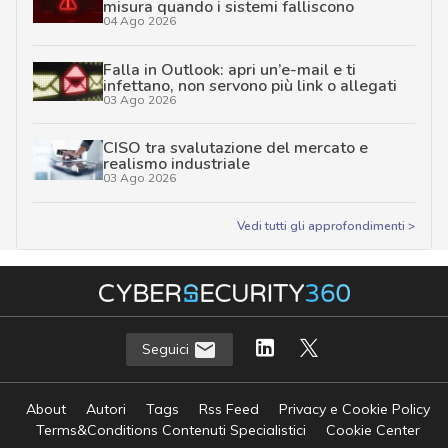
misura quando i sistemi falliscono
04 Ago 2026
Falla in Outlook: apri un’e-mail e ti
infettano, non servono più link o allegati
03 Ago 2026
CISO tra svalutazione del mercato e
realismo industriale
03 Ago 2026
Vedi tutti gli approfondimenti >
Seguici
About
Autori
Tags
Rss Feed
Privacy e Cookie Policy
Terms&Conditions Contenuti Specialistici
Cookie Center