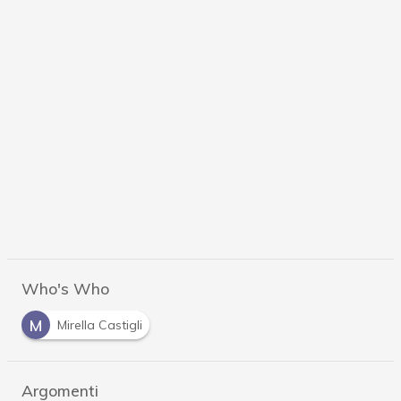
Who's Who
M
Mirella Castigli
Argomenti