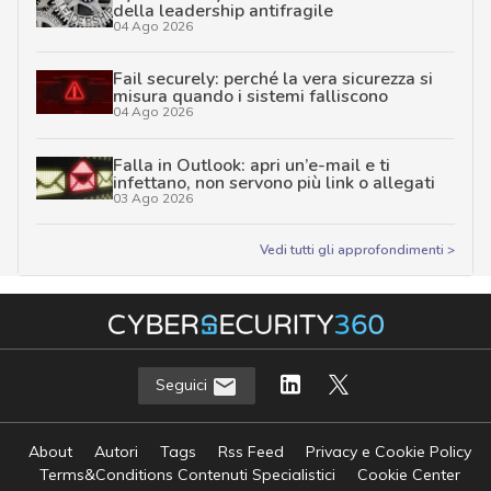
della leadership antifragile
04 Ago 2026
Fail securely: perché la vera sicurezza si
misura quando i sistemi falliscono
04 Ago 2026
Falla in Outlook: apri un’e-mail e ti
infettano, non servono più link o allegati
03 Ago 2026
Vedi tutti gli approfondimenti >
Seguici
About
Autori
Tags
Rss Feed
Privacy e Cookie Policy
Terms&Conditions Contenuti Specialistici
Cookie Center