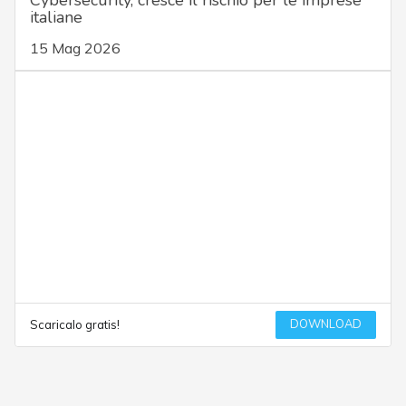
Cybersecurity, cresce il rischio per le imprese
italiane
15 Mag 2026
DOWNLOAD
Scaricalo gratis!