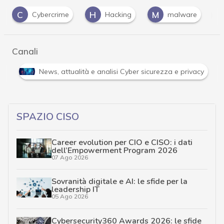
H
M
V
rcrime
Hacking
malware
vulnerabilità
Canali
Malware: le ultime news in tempo reale e gli approfondimenti
SPAZIO CISO
Career evolution per CIO e CISO: i dati
dell’Empowerment Program 2026
07 Ago 2026
Sovranità digitale e AI: le sfide per la
leadership IT
05 Ago 2026
Cybersecurity360 Awards 2026: le sfide