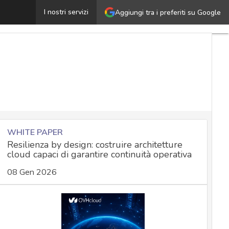
Attacco ForkBomb: cos’è, come funziona e come difender
I nostri servizi
Aggiungi tra i preferiti su Google
WHITE PAPER
Resilienza by design: costruire architetture
cloud capaci di garantire continuità operativa
08 Gen 2026