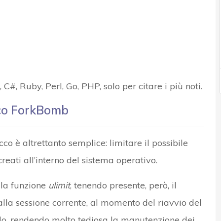
 C#, Ruby, Perl, Go, PHP, solo per citare i più noti.
cco ForkBomb
o è altrettanto semplice: limitare il possibile
eati all’interno del sistema operativo.
lla funzione
ulimit
, tenendo presente, però, il
la sessione corrente, al momento del riavvio del
do, rendendo molto tediosa la manutenzione dei