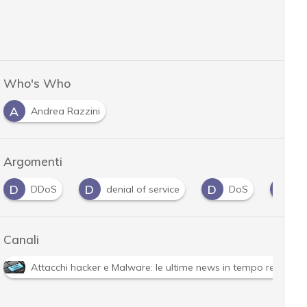
Who's Who
A
Andrea Razzini
Argomenti
D
D
D
N
DDoS
denial of service
DoS
Nist
Canali
Attacchi hacker e Malware: le ultime news in tempo reale e g