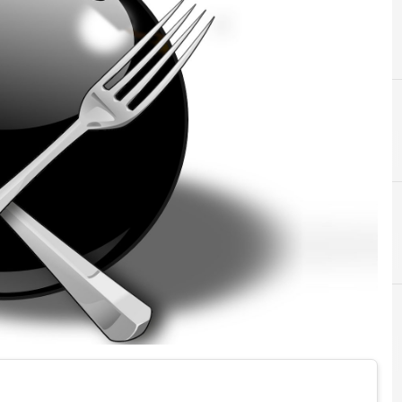
B
Best Practice