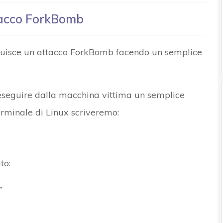
tacco ForkBomb
truisce un attacco ForkBomb facendo un semplice
 eseguire dalla macchina vittima un semplice
rminale di Linux scriveremo:
to:
”
e