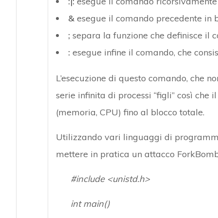
:|:
esegue il comando ricorsivamente
&
esegue il comando precedente in
;
separa la funzione che definisce il
:
esegue infine il comando, che consi
L’esecuzione di questo comando, che non
serie infinita di processi “figli” così ch
(memoria, CPU) fino al blocco totale.
Utilizzando vari linguaggi di programma
mettere in pratica un attacco ForkBomb
#include <unistd.h>
int main()