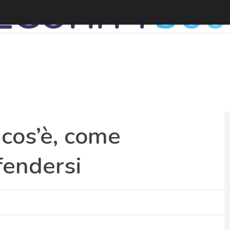
cos’è, come
fendersi