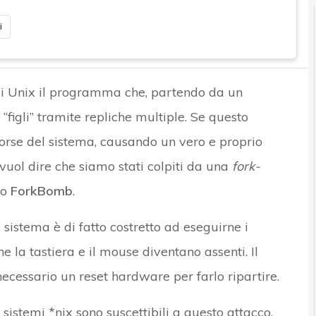
i
mi Unix il programma che, partendo da un
“figli” tramite repliche multiple. Se questo
sorse del sistema, causando un vero e proprio
 vuol dire che siamo stati colpiti da una
fork-
co
ForkBomb
.
 sistema è di fatto costretto ad eseguirne i
 la tastiera e il mouse diventano assenti. Il
cessario un reset hardware per farlo ripartire.
 sistemi *nix sono suscettibili a questo attacco,