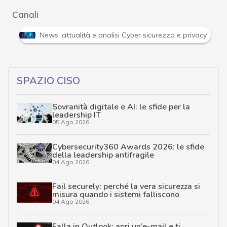
Canali
Attacchi hacker e Malware: le ultime news in tempo reale 
SPAZIO CISO
Sovranità digitale e AI: le sfide per la
leadership IT
05 Ago 2026
Cybersecurity360 Awards 2026: le sfide
della leadership antifragile
04 Ago 2026
Fail securely: perché la vera sicurezza si
misura quando i sistemi falliscono
04 Ago 2026
Falla in Outlook: apri un’e-mail e ti