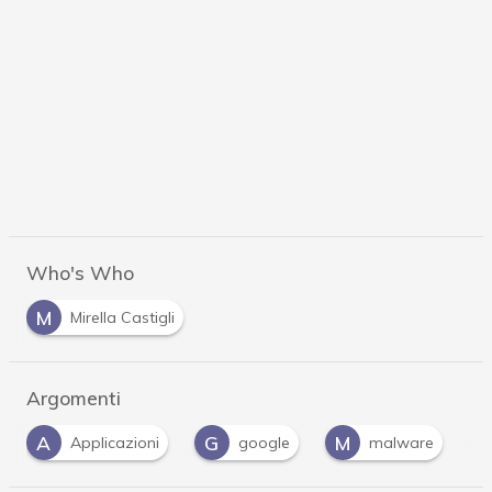
Who's Who
M
Mirella Castigli
Argomenti
G
M
P
azioni
google
malware
Privacy