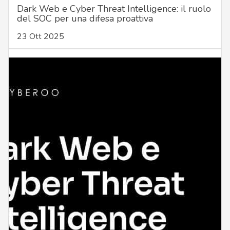
Dark Web e Cyber Threat Intelligence: il ruolo
del SOC per una difesa proattiva
23 Ott 2025