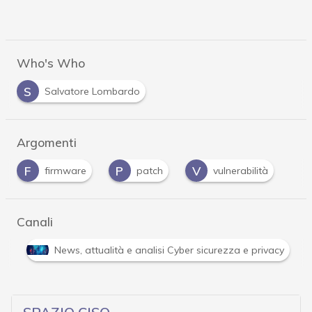
Who's Who
S
Salvatore Lombardo
Argomenti
F
P
V
firmware
patch
vulnerabilità
Canali
er e Malware: le ultime news in tempo reale e gli approfondimenti