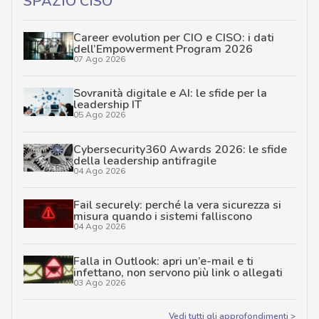
SPAZIO CISO
Career evolution per CIO e CISO: i dati
dell’Empowerment Program 2026
07 Ago 2026
Sovranità digitale e AI: le sfide per la
leadership IT
05 Ago 2026
Cybersecurity360 Awards 2026: le sfide
della leadership antifragile
04 Ago 2026
Fail securely: perché la vera sicurezza si
misura quando i sistemi falliscono
04 Ago 2026
Falla in Outlook: apri un’e-mail e ti
infettano, non servono più link o allegati
03 Ago 2026
Vedi tutti gli approfondimenti >