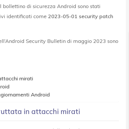
bollettino di sicurezza Android sono stati
r e Malware: le ultime news in tempo reale e gli approfondimenti
ivi identificati come
2023-05-01 security patch
dell’Android Security Bulletin di maggio 2023 sono
attacchi mirati
roid
ggiornamenti Android
uttata in attacchi mirati