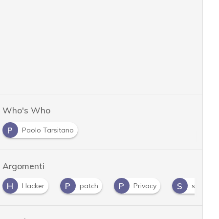
Who's Who
P
Paolo Tarsitano
Argomenti
H
P
P
S
Hacker
patch
Privacy
spywar