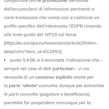
comportare anche
profilazione
, derivante
dall’accumularsi di informazioni pertinenti a
varie transazioni che vanno così a costituire un
profilo specifico dell’interessato; l’EDPB rimanda
alle linee guida del WP29 sul tema
[https://ec.europa.eu/newsroom/article29/item-
detail.cfm?item_id=612053];
punto 5.4.56: si è eliminata l’indicazione che –
sempre nel caso di dati
particolari
– vi sia
necessità di un
consenso esplicito
anche per
la
parte “silente”
coinvolta, dunque per entrambe
le parti coinvolte (pagatore e beneficiario);
parrebbe far propendere comunque per la