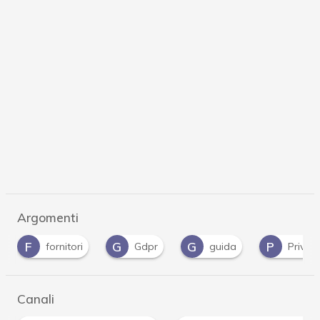
Argomenti
G
G
P
P
Gdpr
guida
Privacy
PSD2
…
Canali