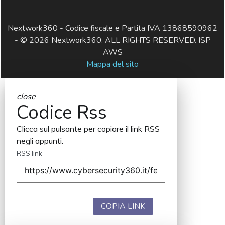
Nextwork360 - Codice fiscale e Partita IVA 13868590962
- © 2026 Nextwork360. ALL RIGHTS RESERVED. ISP
AWS
Mappa del sito
close
Codice Rss
Clicca sul pulsante per copiare il link RSS
negli appunti.
RSS link
COPIA LINK