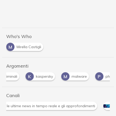
Who's Who
M
Mirella Castigli
Argomenti
K
M
P
li
kaspersky
malware
phishing
Canali
Attacchi hacker e Malware: le ultime news in tempo reale 