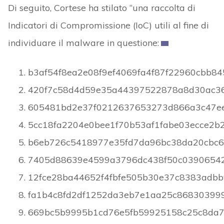
Di seguito, Cortese ha stilato “una raccolta di
Indicatori di Compromissione (IoC) utili al fine di
individuare il malware in questione:
b3af54f8ea2e08f9ef4069fa4f87f22960cbb8
420f7c58d4d59e35a44397522878a8d30ac3
605481bd2e37f0212637653273d866a3c47ee
5cc18fa2204e0bee1f70b53af1fabe03ecce2b
b6eb726c5418977e35fd7da96bc38da20cbc
7405d88639e4599a3796dc438f50c0390654
12fce28ba44652f4fbfe505b30e37c8383adb
fa1b4c8fd2df1252da3eb7e1aa25c86830399
669bc5b9995b1cd76e5fb59925158c25c8da