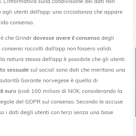
i. L’informativa sulla condivisione dei dati non
 agli utenti dell’app: una circostanza che appare
lido consenso.
 è che Grindr
dovesse avere il consenso
degli
 consensi raccolti dall’app non fossero validi.
 la natura stessa dell’app è possibile che gli utenti
to sessuale
sul social: sono dati che meritano una
l’autorità Garante norvegese è quella di
di euro
(cioè 100 milioni di NOK, considerando la
 regole del GDPR sul consenso. Secondo le accuse
o i dati degli utenti con terzi senza una base