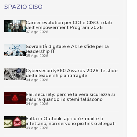
SPAZIO CISO
Career evolution per CIO e CISO: i dati
dell’Empowerment Program 2026
07 Ago 2026
Sovranità digitale e AI: le sfide per la
leadership IT
05 Ago 2026
Cybersecurity360 Awards 2026: le sfide
della leadership antifragile
04 Ago 2026
Fail securely: perché la vera sicurezza si
misura quando i sistemi falliscono
04 Ago 2026
Falla in Outlook: apri un’e-mail e ti
infettano, non servono più link o allegati
03 Ago 2026