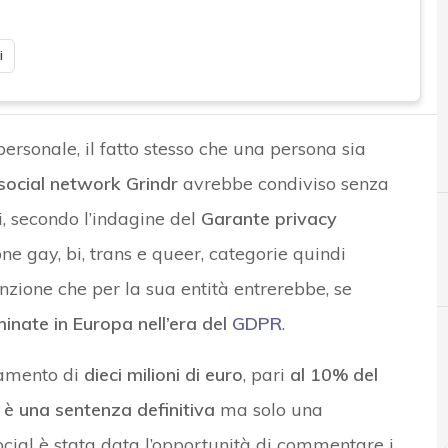
i
personale, il fatto stesso che una persona sia
social network Grindr
avrebbe condiviso senza
i, secondo l’indagine del
Garante privacy
one gay, bi, trans e queer, categorie quindi
D
dati personali
anzione che per la sua entità entrerebbe, se
minate in Europa nell’era del
GDPR
.
gamento di
dieci milioni di euro
, pari
al 10% del
News, attualità e analisi Cyber sicurezza e privacy
 è una sentenza definitiva
ma solo una
social è stata data l’opportunità di commentare i