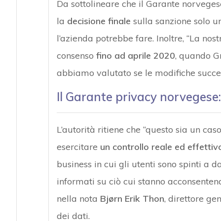
Da sottolineare che il Garante norveges
la
decisione finale
sulla sanzione solo un
l’azienda potrebbe fare. Inoltre, “La no
consenso
fino ad aprile 2020
, quando Gr
abbiamo valutato se le modifiche succe
Il Garante privacy norvegese
L’autorità ritiene che “questo sia un caso
esercitare
un controllo reale ed effettiv
business in cui gli utenti sono spinti a
informati su ciò cui stanno acconsentend
nella nota
Bjørn Erik Thon
, direttore ge
dei dati.