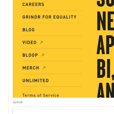
acy
Grindr