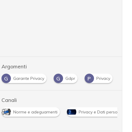
Argomenti
G
G
P
U
Garante Privacy
Gdpr
Privacy
Canali
Norme e adeguamenti
Privacy e Dati personali