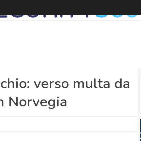
G
schio: verso multa da
in Norvegia