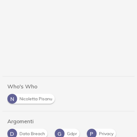
Who's Who
N
Nicoletta Pisanu
Argomenti
D
G
P
Data Breach
Gdpr
Privacy