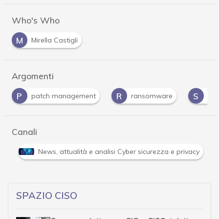
Who's Who
M
Mirella Castigli
Argomenti
R
S
V
ransomware
SOC
vulnerabilità
Canali
Attacchi hacker e Malware: le ultime news in tempo reale 
SPAZIO CISO