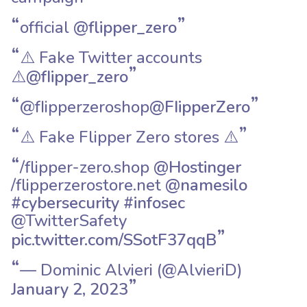
official
@flipper_zero
⚠️ Fake Twitter accounts
⚠️
@fIipper_zero
@fIipperzeroshop
@FIipperZero
⚠️ Fake Flipper Zero stores ⚠️
/flipper-zero.shop
@Hostinger
/flipperzerostore.net
@namesilo
#cybersecurity
#infosec
@TwitterSafety
pic.twitter.com/SSotF37qqB
— Dominic Alvieri (@AlvieriD)
January 2, 2023