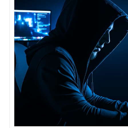
acy
Attacchi hacke