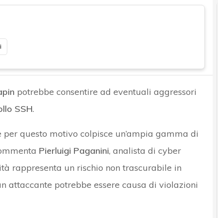
i
apin
potrebbe consentire ad eventuali aggressori
ollo SSH
.
H e per questo motivo colpisce un’ampia gamma di
 commenta
Pierluigi Paganini
, analista di cyber
tà rappresenta un rischio non trascurabile in
un attaccante potrebbe essere causa di violazioni