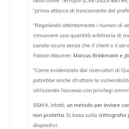
Noto come Terrapin (
CVE-2023-48795
“primo attacco di troncamento del prefis
“Regolando attentamente i numeri di s
rimuovere una quantità arbitraria di mess
canale sicuro senza che il client o il se
Fabian Bäumer,
Marcus Brinkmann e J
“Come evidenziato dai ricercatori di Qua
potrebbe anche sfruttare la vulnerabilità 
utilizzando l’accesso con privilegi ammin
SSH
è, infatti,
un metodo per inviare co
non protetta
. Si basa sulla
crittografia
p
dispositivi.