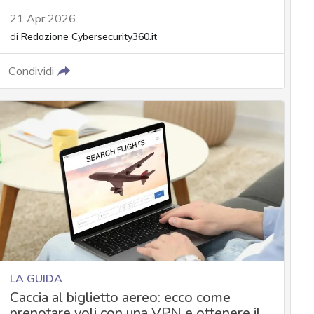
21 Apr 2026
di
Redazione Cybersecurity360.it
Condividi
LA GUIDA
Caccia al biglietto aereo: ecco come
prenotare voli con una VPN e ottenere il