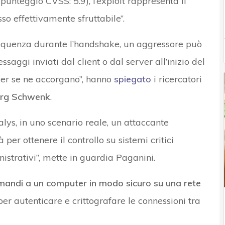
, punteggio CVSS: 5.9), l’exploit rappresenta il
so effettivamente sfruttabile”.
equenza durante l’handshake, un aggressore può
aggi inviati dal client o dal server all’inizio del
rver se ne accorgano”, hanno
spiegato
i ricercatori
örg Schwenk
.
lys, in uno scenario reale, un attaccante
per ottenere il controllo su sistemi critici
istrativi”, mette in guardia Paganini.
mandi a un computer in modo sicuro su una rete
er autenticare e crittografare le connessioni tra