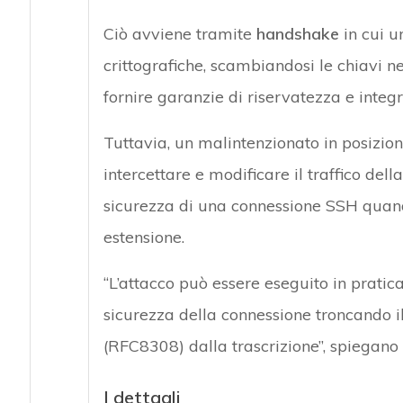
Ciò avviene tramite
handshake
in cui u
crittografiche, scambiandosi le chiavi n
fornire garanzie di riservatezza e integr
Tuttavia, un malintenzionato in posizio
intercettare e modificare il traffico dell
sicurezza di una connessione SSH quando
estensione.
“L’attacco può essere eseguito in pratic
sicurezza della connessione troncando i
(RFC8308) dalla trascrizione”, spiegano i
I dettagli