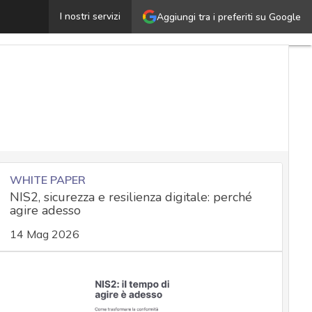
errapin, la falla nel protocollo di rete SSH che può causa
I nostri servizi
Aggiungi tra i preferiti su Google
WHITE PAPER
NIS2, sicurezza e resilienza digitale: perché
agire adesso
14 Mag 2026