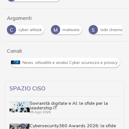
Argomenti
M
S
cyber attack
malware
side channel attack
Canali
Attacchi hacker e Malware: le ultime news in tempo reale 
SPAZIO CISO
Sovranità digitale e AI: le sfide per la
leadership IT
05 Ago 2026
Cybersecurity360 Awards 2026: le sfide