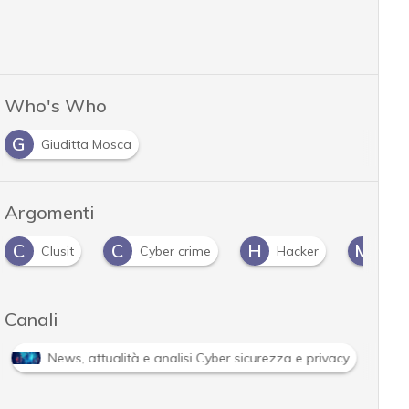
Who's Who
G
Giuditta Mosca
Argomenti
C
C
H
M
Clusit
Cyber crime
Hacker
malwar
Canali
li approfondimenti
News, attualità e analisi Cyber sicurezz