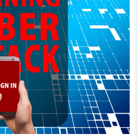
A
autenticazione due fattori
Attacchi hacker e Malware: le ultime news in tempo reale e g