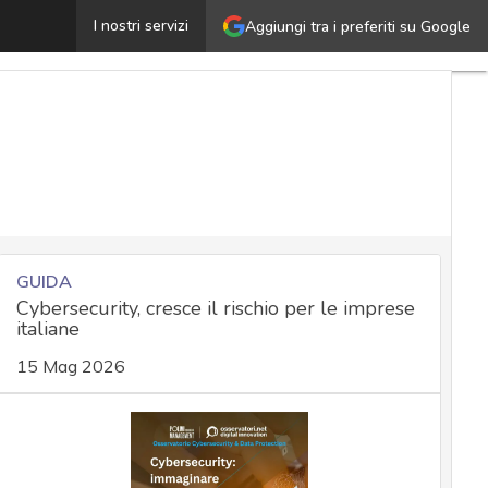
La fine di E-Root Marketplace sia un monito per le azie
I nostri servizi
Aggiungi tra i preferiti su Google
GUIDA
Cybersecurity, cresce il rischio per le imprese
italiane
15 Mag 2026