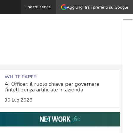
DL cyber approvato: tra crittografia e resilienza delle P
I nostri servizi
Aggiungi tra i preferiti su Google
WHITE PAPER
AI Officer: il ruolo chiave per governare
l’intelligenza artificiale in azienda
30 Lug 2025