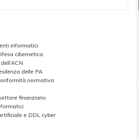
enti informatici
ifesa cibernetica
 dell’ACN
resilenza delle PA
a conformità normativa
settore finanziario
nformatici
rtificiale e DDL cyber