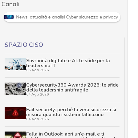
Canali
Cybersecurity nazionale
News, attualità e analisi 
SPAZIO CISO
Sovranità digitale e AI: le sfide per la
leadership IT
05 Ago 2026
Cybersecurity360 Awards 2026: le sfide
della leadership antifragile
04 Ago 2026
Fail securely: perché la vera sicurezza si
misura quando i sistemi falliscono
04 Ago 2026
Falla in Outlook: apri un’e-mail e ti