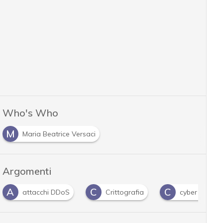
Who's Who
M
Maria Beatrice Versaci
Argomenti
C
C
D
Crittografia
cyber resilience
DDoS