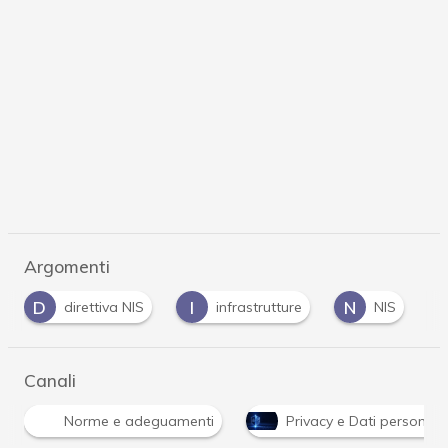
Argomenti
I
N
U
rettiva NIS
infrastrutture
NIS
UE
…
Canali
Norme e adeguamenti
Privacy e Dati personali