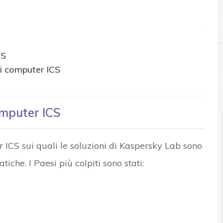
A
attacchi ICS
CS
ai computer ICS
r e Malware: le ultime news in tempo reale e gli approfondimenti
computer ICS
er ICS sui quali le soluzioni di Kaspersky Lab sono
iche. I Paesi più colpiti sono stati: