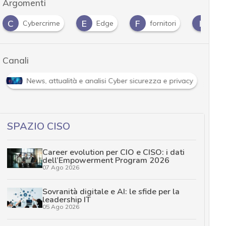
Argomenti
C
E
F
I
Cybercrime
Edge
fornitori
ICS
Canali
News, attualità e analisi Cyber sicurezza e privacy
SPAZIO CISO
Career evolution per CIO e CISO: i dati
dell’Empowerment Program 2026
07 Ago 2026
Sovranità digitale e AI: le sfide per la
leadership IT
05 Ago 2026