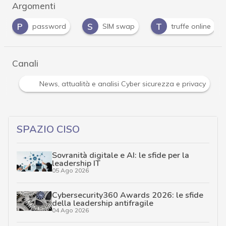
Argomenti
P
S
T
password
SIM swap
truffe online
Canali
Attacchi hacker e Malware: le ultime news in tempo reale 
SPAZIO CISO
Sovranità digitale e AI: le sfide per la
leadership IT
05 Ago 2026
Cybersecurity360 Awards 2026: le sfide
della leadership antifragile
04 Ago 2026