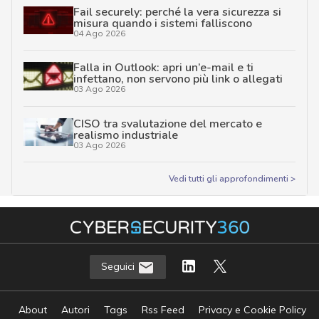
Fail securely: perché la vera sicurezza si
misura quando i sistemi falliscono
04 Ago 2026
Falla in Outlook: apri un’e-mail e ti
infettano, non servono più link o allegati
03 Ago 2026
CISO tra svalutazione del mercato e
realismo industriale
03 Ago 2026
Vedi tutti gli approfondimenti >
Seguici
About
Autori
Tags
Rss Feed
Privacy e Cookie Policy