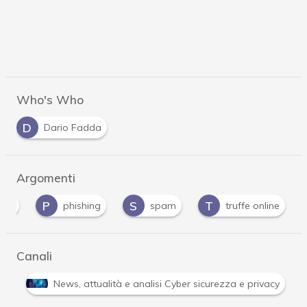
Who's Who
D
Dario Fadda
Argomenti
P
S
T
ing
phishing
spam
truffe online
Canali
Attacchi hacker e Malware: le ultime news in tempo reale 