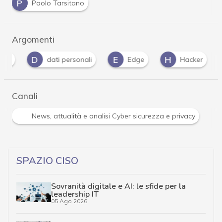
P
Paolo Tarsitano
Argomenti
D
E
H
P
dati personali
Edge
Hacker
Canali
News, attualità e analisi Cyber sicurezza e privacy
SPAZIO CISO
Sovranità digitale e AI: le sfide per la
leadership IT
05 Ago 2026