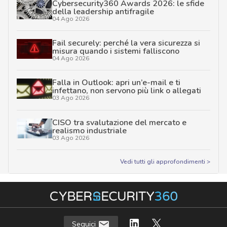
Cybersecurity360 Awards 2026: le sfide
della leadership antifragile
04 Ago 2026
Fail securely: perché la vera sicurezza si
misura quando i sistemi falliscono
04 Ago 2026
Falla in Outlook: apri un’e-mail e ti
infettano, non servono più link o allegati
03 Ago 2026
CISO tra svalutazione del mercato e
realismo industriale
03 Ago 2026
Vedi tutti gli approfondimenti >
Seguici