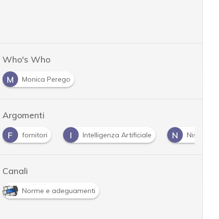
Who's Who
M
Monica Perego
Argomenti
F
I
N
fornitori
Intelligenza Artificiale
Nist
Canali
Norme e adeguamenti