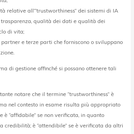
ità;
ità relative all’“trustworthiness” dei sistemi di IA
 trasparenza, qualità dei dati e qualità dei
lo di vita;
i, partner e terze parti che forniscono o sviluppano
zione.
ma di gestione affinché si possano ottenere tali
nte notare che il termine “trustworthiness” è
ma nel contesto in esame risulta più appropriato
e è “affidabile” se non verificata, in quanto
redibilità; è “attendibile” se è verificata da altri