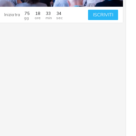
75
18
33
33
ISCRIVITI
Inizia tra