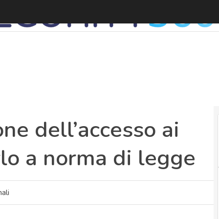
S
one dell’accesso ai
rlo a norma di legge
ali