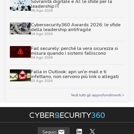
Sovranità digitale e AI: le sfide per la
leadership IT
05 Ago 2026
Cybersecurity360 Awards 2026: le sfide
della leadership antifragile
04 Ago 2026
Fail securely: perché la vera sicurezza si
misura quando i sistemi falliscono
04 Ago 2026
Falla in Outlook: apri un’e-mail e ti
infettano, non servono più link o allegati
03 Ago 2026
Vedi tutti gli approfondimenti >
Seguici