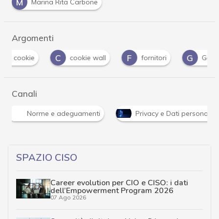
M
Marina Rita Carbone
Argomenti
C
F
G
G
cookie wall
fornitori
Gdpr
g
Canali
Norme e adeguamenti
Privacy e Dati personali
SPAZIO CISO
Career evolution per CIO e CISO: i dati
dell’Empowerment Program 2026
07 Ago 2026