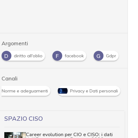
Argomenti
D
F
G
G
diritto all'oblio
facebook
Gdpr
Canali
Norme e adeguamenti
Privacy e Dati personali
SPAZIO CISO
Career evolution per CIO e CISO: i dati