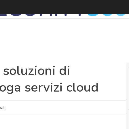
P
 soluzioni di
roga servizi cloud
ali