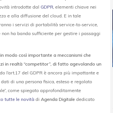
novità introdotte dal
GDPR
, elementi chiave nei
zzo e alla diffusione del cloud. E in tale
nno i servizi di portabilità service-to-service,
te non ha banda sufficiente per gestire i passaggi
 in modo così importante a meccanismi che
vizi in realtà “competitor”, di fatto agevolando un
ndo l’art.17 del GDPR è ancora più impattante e
 dati di una persona fisica, esteso e regolato
tale”, come spiegato approfonditamente
co tutte le novità
di
Agenda Digitale
dedicato