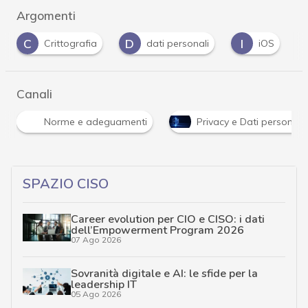
Argomenti
D
I
P
rafia
dati personali
iOS
Privacy
Canali
Norme e adeguamenti
Privacy e Dati personali
SPAZIO CISO
Career evolution per CIO e CISO: i dati
dell’Empowerment Program 2026
07 Ago 2026
Sovranità digitale e AI: le sfide per la
leadership IT
05 Ago 2026