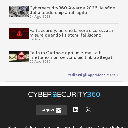
Cybersecurity360 Awards 2026: le sfide
della leadership antifragile
04 Ago 2026
Fail securely: perché la vera sicurezza si
misura quando i sistemi falliscono
04 Ago 2026
Falla in Outlook: apri un’e-mail e ti
infettano, non servono più link o allegati
03 Ago 2026
Vedi tutti gli approfondimenti >
Seguici
About
Autori
Tags
Rss Feed
Privacy e Cookie Policy