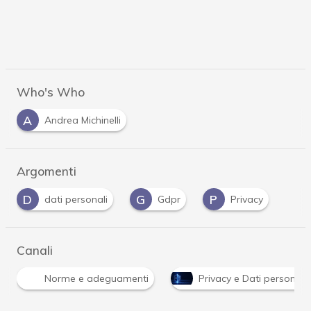
Who's Who
A
Andrea Michinelli
Argomenti
D
G
P
dati personali
Gdpr
Privacy
Canali
Norme e adeguamenti
Privacy e Dati personali