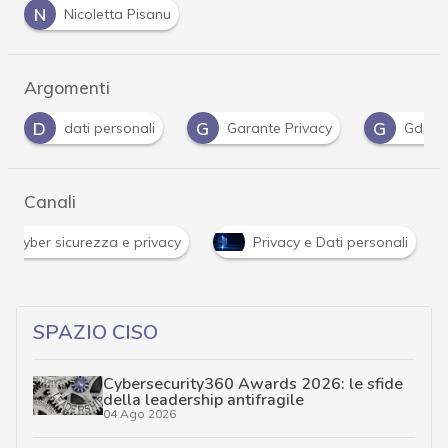
N
Nicoletta Pisanu
Argomenti
G
G
P
i
Garante Privacy
Gdpr
password
Canali
News, attualità e analisi Cyber sicurezza e privacy
SPAZIO CISO
Cybersecurity360 Awards 2026: le sfide
della leadership antifragile
04 Ago 2026