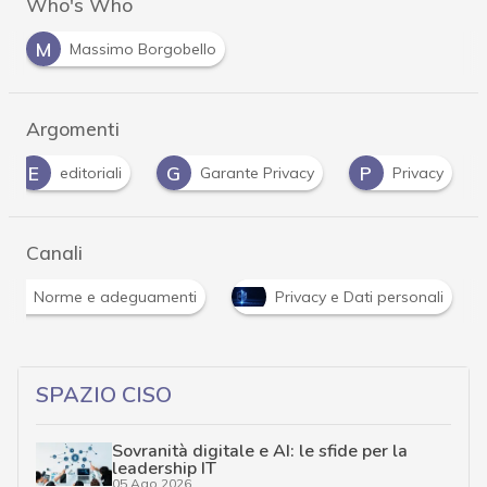
Who's Who
M
Massimo Borgobello
Argomenti
E
G
P
editoriali
Garante Privacy
Privacy
Canali
Norme e adeguamenti
Privacy e Dati personali
SPAZIO CISO
Sovranità digitale e AI: le sfide per la
leadership IT
05 Ago 2026