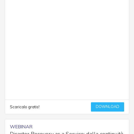
DOWNLOAD
Scaricalo gratis!
WEBINAR
Disaster Recovery as a Service: dalla continuità