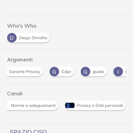
Who's Who
D
Diego Dimalta
Argomenti
G
G
I
P
Gdpr
guida
informativa
Pri
Canali
Norme e adeguamenti
Privacy e Dati personali
SPAZIO CISO