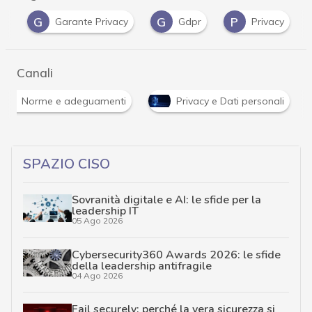
G
G
P
li
Garante Privacy
Gdpr
Privacy
Canali
Norme e adeguamenti
Privacy e Dati personali
SPAZIO CISO
Sovranità digitale e AI: le sfide per la
leadership IT
05 Ago 2026
Cybersecurity360 Awards 2026: le sfide
della leadership antifragile
04 Ago 2026
Fail securely: perché la vera sicurezza si