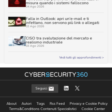
misura quando i sistemi falliscono
04 Ago 2026
Falla in Outlook: apri un’e-mail e ti
infettano, non servono più link o allegati
03 Ago 2026
CISO tra svalutazione del mercato e
realismo industriale
03 Ago 2026
Vedi tutti gli approfondimenti >
Seguici
About
Autori
Tags
Rss Feed
Privacy e Cookie Policy
Terms&Conditions Contenuti Specialistici
Cookie Center