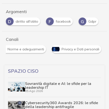
Argomenti
F
G
I
facebook
Gdpr
Intelligenza Artificiale
Canali
Norme e adeguamenti
Privacy e Dati personali
SPAZIO CISO
Sovranità digitale e AI: le sfide per la
leadership IT
05 Ago 2026
Cybersecurity360 Awards 2026: le sfide
della leadership antifragile