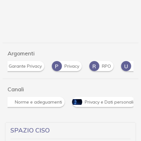
Argomenti
P
R
U
arante Privacy
Privacy
RPO
UE
Canali
Norme e adeguamenti
Privacy e Dati personali
SPAZIO CISO