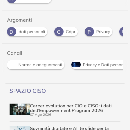
Argomenti
G
P
U
dati personali
Gdpr
Privacy
UE
Canali
Norme e adeguamenti
Privacy e Dati personali
SPAZIO CISO
Career evolution per CIO e CISO: i dati
dell’Empowerment Program 2026
07 Ago 2026
Sovranità digitale e AI: le sfide per la