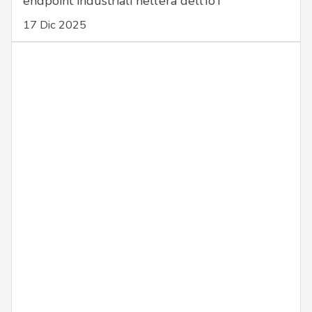
endpoint industriali nell’era dell’IoT
17 Dic 2025