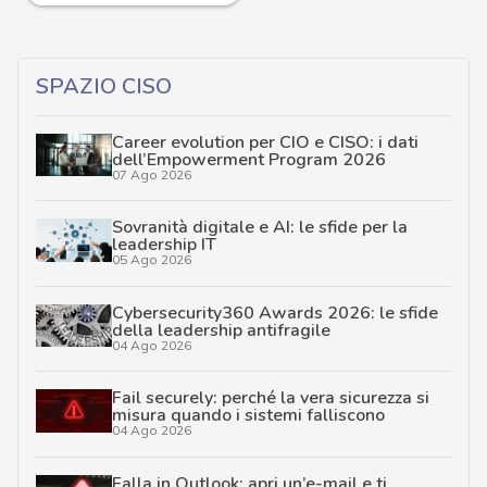
SPAZIO CISO
Career evolution per CIO e CISO: i dati
dell’Empowerment Program 2026
07 Ago 2026
Sovranità digitale e AI: le sfide per la
leadership IT
05 Ago 2026
Cybersecurity360 Awards 2026: le sfide
della leadership antifragile
04 Ago 2026
Fail securely: perché la vera sicurezza si
misura quando i sistemi falliscono
04 Ago 2026
Falla in Outlook: apri un’e-mail e ti