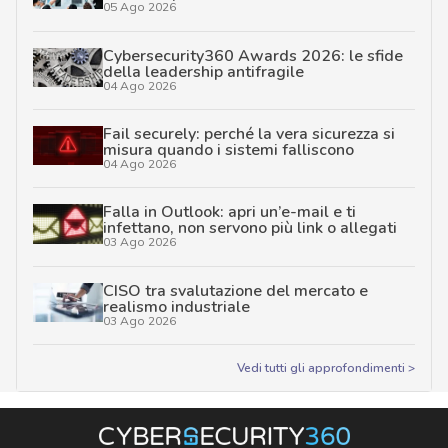
05 Ago 2026
Cybersecurity360 Awards 2026: le sfide
della leadership antifragile
04 Ago 2026
Fail securely: perché la vera sicurezza si
misura quando i sistemi falliscono
04 Ago 2026
Falla in Outlook: apri un’e-mail e ti
infettano, non servono più link o allegati
03 Ago 2026
CISO tra svalutazione del mercato e
realismo industriale
03 Ago 2026
Vedi tutti gli approfondimenti >