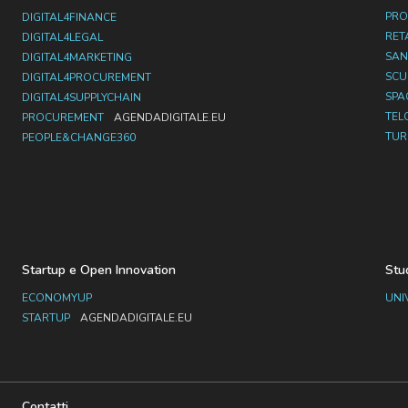
PRO
DIGITAL4FINANCE
RET
DIGITAL4LEGAL
SAN
DIGITAL4MARKETING
SC
DIGITAL4PROCUREMENT
SPA
DIGITAL4SUPPLYCHAIN
TEL
PROCUREMENT
AGENDADIGITALE.EU
TUR
PEOPLE&CHANGE360
Startup e Open Innovation
Stu
ECONOMYUP
UNI
STARTUP
AGENDADIGITALE.EU
Contatti