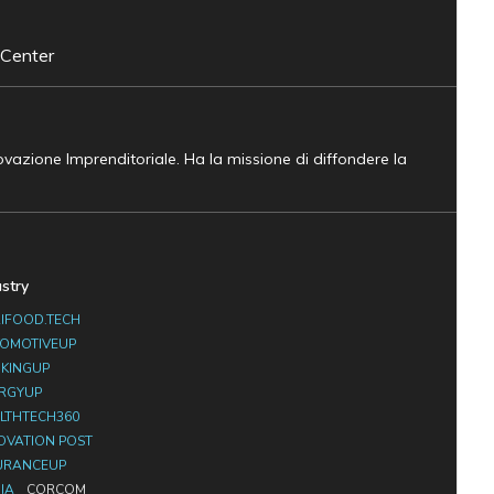
 Center
novazione Imprenditoriale. Ha la missione di diffondere la
ustry
IFOOD.TECH
OMOTIVEUP
KINGUP
RGYUP
LTHTECH360
OVATION POST
URANCEUP
IA
CORCOM