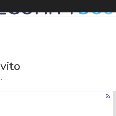
vito
e