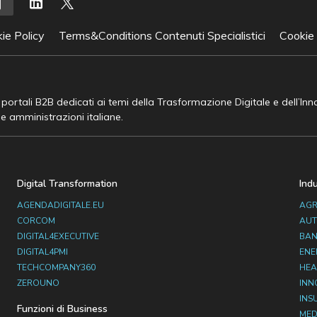
ie Policy
Terms&Conditions Contenuti Specialistici
Cookie
e portali B2B dedicati ai temi della Trasformazione Digitale e dell’In
he amministrazioni italiane.
Digital Transformation
Ind
AGENDADIGITALE.EU
AGR
CORCOM
AUT
DIGITAL4EXECUTIVE
BAN
DIGITAL4PMI
ENE
TECHCOMPANY360
HEA
ZEROUNO
INN
INS
Funzioni di Business
MED