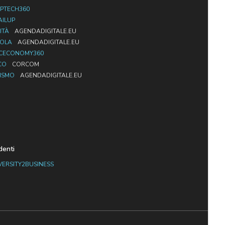
PTECH360
AILUP
ITÀ
AGENDADIGITALE.EU
UOLA
AGENDADIGITALE.EU
CECONOMY360
CO
CORCOM
ISMO
AGENDADIGITALE.EU
denti
VERSITY2BUSINESS