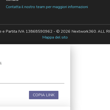
Contatta il nostro team per maggiori informazioni
ale e Partita IVA 13868590962 - © 2026 Nextwork360. AL
Mappa del sito
i.
COPIA LINK