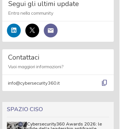
Segui gli ultimi update
Entra nella community
Contattaci
Vuoi maggiori informazioni?
content_copy
info@cybersecurity360.it
SPAZIO CISO
Cybersecurity360 Awards 2026: le
sfide della leadership antifragile