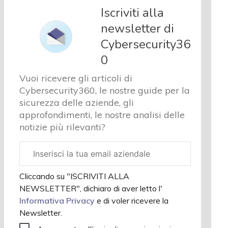
e analisi
Iscriviti alla
Cyber
newsletter di
sicurezza
Cybersecurity36
e privacy
Corsi
0
cybersecurity
Vuoi ricevere gli articoli di
Chi
Cybersecurity360, le nostre guide per la
siamo
sicurezza delle aziende, gli
approfondimenti, le nostre analisi delle
notizie più rilevanti?
Email
aziendale
Cliccando su "ISCRIVITI ALLA
NEWSLETTER", dichiaro di aver letto l'
Informativa Privacy
e di voler ricevere la
Newsletter.